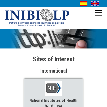
INSTITUTIONAL
HISTORY
RESEARCH
Sites of Interest
AUTHORITIES
SERVICE
International
STAFF
CONTACT
SITES OF INTEREST
National Institutes of Health
(NIH). USA